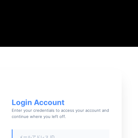
Login Account
Enter your credentials to access your account and
continue where you left off.