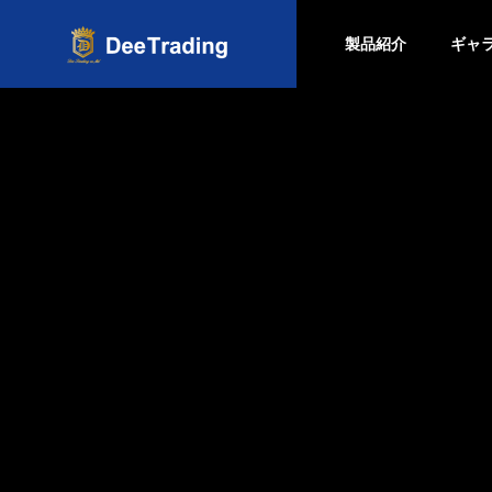
製品紹介
ギャ
会社概要
Company
製品紹介
会社概要
ディーズルーフィング
Company
SDGsへ
SDGs
DIPLOMAT
STAR/Ⅱ
ディプロマットスタ