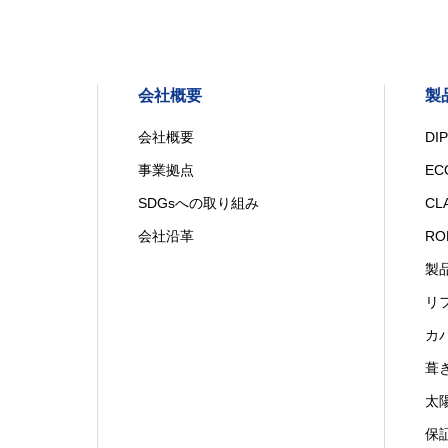
会社概要
製
会社概要
DI
事業拠点
EC
SDGsへの取り組み
CL
会社沿革
RO
製
リ
カ
葺
太
保