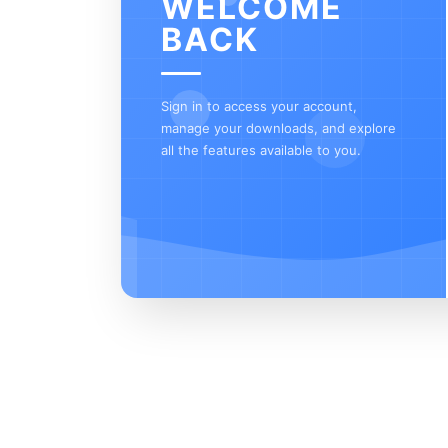
WELCOME
BACK
Sign in to access your account,
manage your downloads, and explore
all the features available to you.