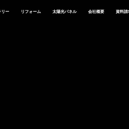
ラリー
リフォーム
太陽光パネル
会社概要
資料請
事業拠点
アクセス
の取り組み
CLASSIC
ECOGRANI
TILE
ー/Ⅱ
エコグラーニ
クラシックタイ