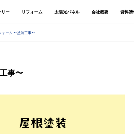
ラリー
リフォーム
太陽光パネル
会社概要
資料請
フォーム 〜塗装工事〜
事業拠点
アクセス
装工事〜
の取り組み
CLASSIC
ECOGRANI
TILE
ー/Ⅱ
エコグラーニ
クラシックタイ