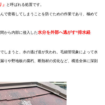
り」
と呼ばれる処置です。
込んで密着してしまうことを防ぐための作業であり、極めて
水分を外部へ逃がす“排水経
隙間から内部に侵入した
いでしまうと、水の逃げ道が失われ、毛細管現象によって水
雨漏りや野地板の腐朽、断熱材の劣化など、構造全体に深刻